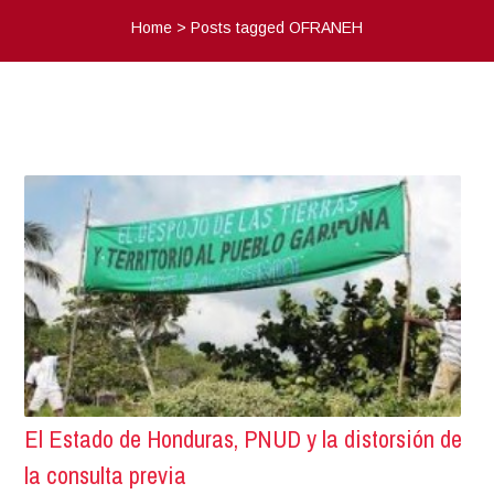
Home
>
Posts tagged OFRANEH
El Estado de Honduras, PNUD y la distorsión de
la consulta previa